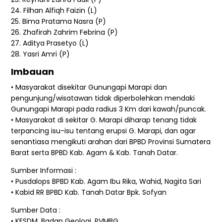
24. Filhan Alfiqh Faizin (L)
25. Bima Pratama Nasra (P)
26. Zhafirah Zahrim Febrina (P)
27. Aditya Prasetyo (L)
28. Yasri Amri (P)
Imbauan
• Masyarakat disekitar Gunungapi Marapi dan
pengunjung/wisatawan tidak diperbolehkan mendaki
Gunungapi Marapi pada radius 3 Km dari kawah/puncak.
• Masyarakat di sekitar G. Marapi diharap tenang tidak
terpancing isu-isu tentang erupsi G. Marapi, dan agar
senantiasa mengikuti arahan dari BPBD Provinsi Sumatera
Barat serta BPBD Kab. Agam & Kab. Tanah Datar.
Sumber Informasi :
• Pusdalops BPBD Kab. Agam Ibu Rika, Wahid, Nagita Sari
• Kabid RR BPBD Kab. Tanah Datar Bpk. Sofyan
Sumber Data :
• KESDM, Badan Geologi, PVMBG