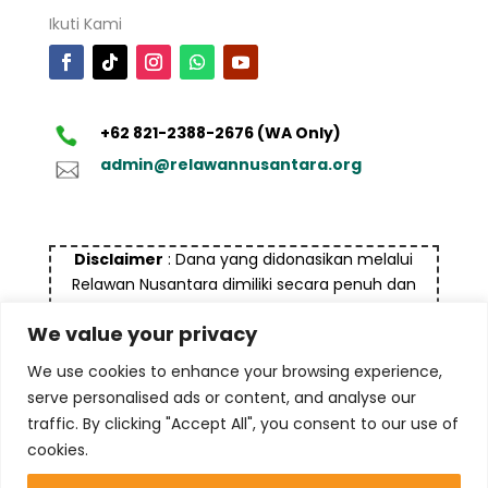
Ikuti Kami
+62 821-2388-2676 (WA Only)
admin@relawannusantara.org
Disclaimer
: Dana yang didonasikan melalui
Relawan Nusantara dimiliki secara penuh dan
bukan bersumber dari dana yang tidak halal dan
We value your privacy
bukan untuk tujuan pencucian uang (money
laundry), termasuk terorisme maupun tindak
We use cookies to enhance your browsing experience,
kejahatan lainnya
serve personalised ads or content, and analyse our
traffic. By clicking "Accept All", you consent to our use of
cookies.