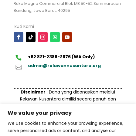
Ruko Magna Commercial Blok MB 50-52 Summarecon
Bandung, Jawa Barat, 40295
Ikuti Kami
+62 821-2388-2676 (WA Only)
admin@relawannusantara.org
Disclaimer
: Dana yang didonasikan melalui
Relawan Nusantara dimiliki secara penuh dan
bukan bersumber dari dana yang tidak halal dan
We value your privacy
bukan untuk tujuan pencucian uang (money
laundry), termasuk terorisme maupun tindak
We use cookies to enhance your browsing experience,
kejahatan lainnya
serve personalised ads or content, and analyse our