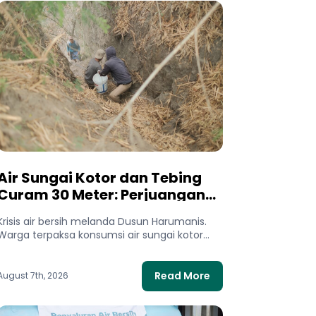
Air Sungai Kotor dan Tebing
Curam 30 Meter: Perjuangan
Warga Dusun Harumanis Demi
Krisis air bersih melanda Dusun Harumanis.
Setetes Air Bersih
Warga terpaksa konsumsi air sungai kotor
dan bertaruh nyawa di tebing demi...
Read More
August 7th, 2026