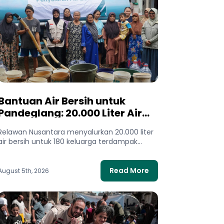
Bantuan Air Bersih untuk
Pandeglang: 20.000 Liter Air
Mengalir bagi Warga
Relawan Nusantara menyalurkan 20.000 liter
Terdampak Kekeringan
air bersih untuk 180 keluarga terdampak
kekeringan di Pandeglang, Banten. Bantuan
ini membantu...
Read More
August 5th, 2026