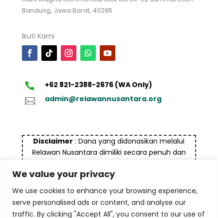
Bandung, Jawa Barat, 40295
Ikuti Kami
+62 821-2388-2676 (WA Only)
admin@relawannusantara.org
Disclaimer
: Dana yang didonasikan melalui
Relawan Nusantara dimiliki secara penuh dan
bukan bersumber dari dana yang tidak halal dan
We value your privacy
bukan untuk tujuan pencucian uang (money
laundry), termasuk terorisme maupun tindak
We use cookies to enhance your browsing experience,
kejahatan lainnya
serve personalised ads or content, and analyse our
traffic. By clicking "Accept All", you consent to our use of