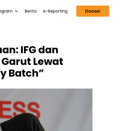
ogram
Berita
e-Reporting
Donasi
an: IFG dan
 Garut Lewat
ty Batch”