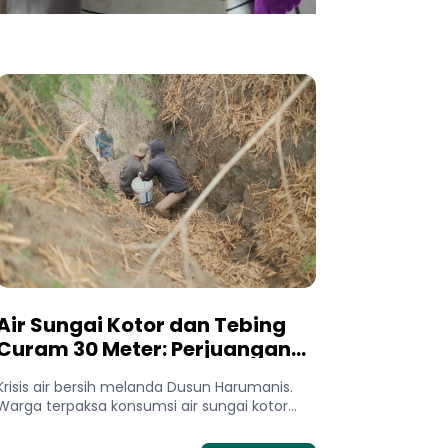
Air Sungai Kotor dan Tebing
Curam 30 Meter: Perjuangan
Warga Dusun Harumanis Demi
Krisis air bersih melanda Dusun Harumanis.
Setetes Air Bersih
Warga terpaksa konsumsi air sungai kotor
dan bertaruh nyawa di tebing demi...