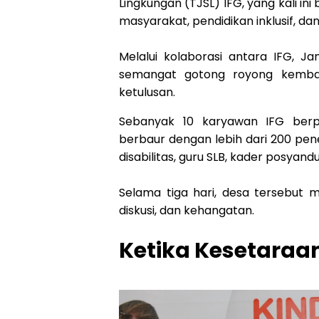
Lingkungan (TJSL) IFG, yang kali in
masyarakat, pendidikan inklusif, 
Melalui kolaborasi antara IFG, J
semangat gotong royong kembal
ketulusan.
Sebanyak 10 karyawan IFG berpa
berbaur dengan lebih dari 200 p
disabilitas, guru SLB, kader posya
Selama tiga hari, desa tersebut m
diskusi, dan kehangatan.
Ketika Kesetaraa