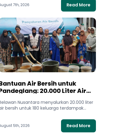
Read More
August 7th, 2026
Bantuan Air Bersih untuk
Pandeglang: 20.000 Liter Air
Mengalir bagi Warga
Relawan Nusantara menyalurkan 20.000 liter
Terdampak Kekeringan
air bersih untuk 180 keluarga terdampak
kekeringan di Pandeglang, Banten. Bantuan
ini membantu...
Read More
August 5th, 2026