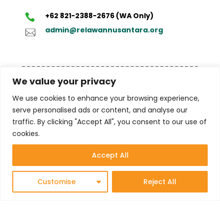
+62 821-2388-2676 (WA Only)
admin@relawannusantara.org
Disclaimer
: Dana yang didonasikan melalui
We value your privacy
Relawan Nusantara dimiliki secara penuh dan
bukan bersumber dari dana yang tidak halal dan
We use cookies to enhance your browsing experience,
bukan untuk tujuan pencucian uang (money
serve personalised ads or content, and analyse our
laundry), termasuk terorisme maupun tindak
traffic. By clicking "Accept All", you consent to our use of
kejahatan lainnya
cookies.
Accept All
Customise
Reject All
© 2025 Yayasan Komite Relawan Nusantara