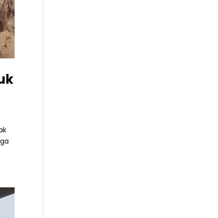
uk
ak
uga