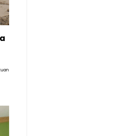
ga
ntuan