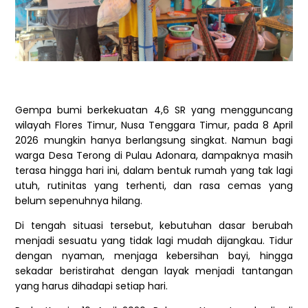
Gempa bumi berkekuatan 4,6 SR yang mengguncang
wilayah Flores Timur, Nusa Tenggara Timur, pada 8 April
2026 mungkin hanya berlangsung singkat. Namun bagi
warga Desa Terong di Pulau Adonara, dampaknya masih
terasa hingga hari ini, dalam bentuk rumah yang tak lagi
utuh, rutinitas yang terhenti, dan rasa cemas yang
belum sepenuhnya hilang.
Di tengah situasi tersebut, kebutuhan dasar berubah
menjadi sesuatu yang tidak lagi mudah dijangkau. Tidur
dengan nyaman, menjaga kebersihan bayi, hingga
sekadar beristirahat dengan layak menjadi tantangan
yang harus dihadapi setiap hari.