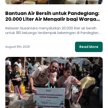
Bantuan Air Bersih untuk Pandeglang:
20.000 Liter Air Mengalir bagi Warga
Terdampak Kekeringan
Relawan Nusantara menyalurkan 20.000 liter air bersih
untuk 180 keluarga terdampak kekeringan di Pandeglang,
Banten. Bantuan ini membantu...
Read More
August 5th, 2026