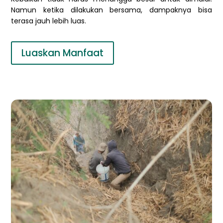
Namun ketika dilakukan bersama, dampaknya bisa
terasa jauh lebih luas.
Luaskan Manfaat