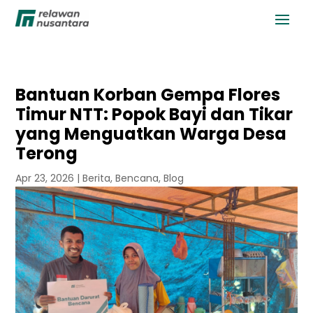
Bantuan Korban Gempa Flores
Timur NTT: Popok Bayi dan Tikar
yang Menguatkan Warga Desa
Terong
Apr 23, 2026
|
Berita
,
Bencana
,
Blog