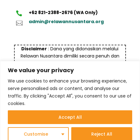
+62 821-2388-2676 (WA Only)
admin@relawannusantara.org
Disclaimer
: Dana yang didonasikan melalui
Relawan Nusantara dimiliki secara penuh dan
bukan bersumber dari dana yang tidak halal dan
We value your privacy
bukan untuk tujuan pencucian uang (money
laundry), termasuk terorisme maupun tindak
We use cookies to enhance your browsing experience,
kejahatan lainnya
serve personalised ads or content, and analyse our
traffic. By clicking "Accept All", you consent to our use of
cookies.
Accept All
© 2025 Yayasan Komite Relawan Nusantara
Customise
Reject All