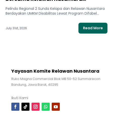
Meluncurkan Program Difabel Berdaya
Pelindo Regional 2 Sunda Kelapa dan Relawan Nusantara
Tanpa Batas untuk Mendukung UMKM
Berdayakan UMKM Disabilitas Lewat Program Difabel
Disabilitas
Berdaya Tanpa Batas untuk...
Read More
July 31st, 2026
Yayasan Komite Relawan Nusantara
Ruko Magna Commercial Blok MB 50-52 Summarecon
Bandung, Jawa Barat, 40295
Ikuti Kami