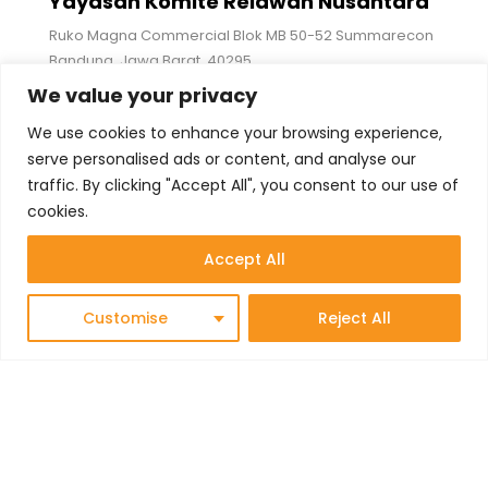
Yayasan Komite Relawan Nusantara
Ruko Magna Commercial Blok MB 50-52 Summarecon
Bandung, Jawa Barat, 40295
We value your privacy
Ikuti Kami
We use cookies to enhance your browsing experience,
serve personalised ads or content, and analyse our
traffic. By clicking "Accept All", you consent to our use of
cookies.
+62 821-2388-2676 (WA Only)
admin@relawannusantara.org
Accept All
Customise
Reject All
Disclaimer
: Dana yang didonasikan melalui
Relawan Nusantara dimiliki secara penuh dan
bukan bersumber dari dana yang tidak halal dan
bukan untuk tujuan pencucian uang (money
laundry), termasuk terorisme maupun tindak
kejahatan lainnya