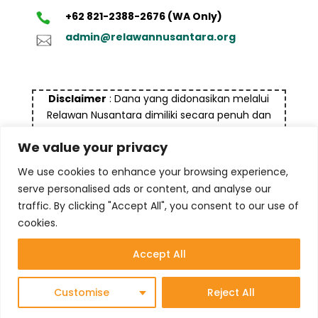
+62 821-2388-2676 (WA Only)
admin@relawannusantara.org
Disclaimer
: Dana yang didonasikan melalui
Relawan Nusantara dimiliki secara penuh dan
bukan bersumber dari dana yang tidak halal dan
We value your privacy
bukan untuk tujuan pencucian uang (money
laundry), termasuk terorisme maupun tindak
We use cookies to enhance your browsing experience,
kejahatan lainnya
serve personalised ads or content, and analyse our
traffic. By clicking "Accept All", you consent to our use of
cookies.
Accept All
© 2025 Yayasan Komite Relawan Nusantara
Customise
Reject All