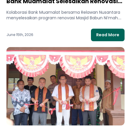
Bank Muamalat Selesaikan Renovasi
Masjid Babun Ni’mah: Hadirkan
Kolaborasi Bank Muamalat bersama Relawan Nusantara
Kenyamanan Ibadah untuk
menyelesaikan program renovasi Masjid Babun Ni’mah.
Masyarakat
Perbaikan fasilitas ibadah ini menghadirkan
kenyamanan...
Read More
June 15th, 2026