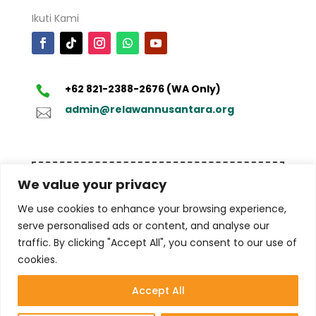
Ikuti Kami
+62 821-2388-2676 (WA Only)
admin@relawannusantara.org
Disclaimer
: Dana yang didonasikan melalui
We value your privacy
Relawan Nusantara dimiliki secara penuh dan
bukan bersumber dari dana yang tidak halal dan
We use cookies to enhance your browsing experience,
bukan untuk tujuan pencucian uang (money
serve personalised ads or content, and analyse our
laundry), termasuk terorisme maupun tindak
traffic. By clicking "Accept All", you consent to our use of
kejahatan lainnya
cookies.
Accept All