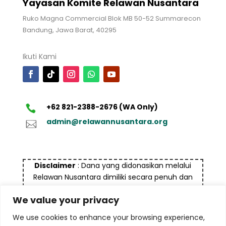
Yayasan Komite Relawan Nusantara
Ruko Magna Commercial Blok MB 50-52 Summarecon
Bandung, Jawa Barat, 40295
Ikuti Kami
+62 821-2388-2676 (WA Only)
admin@relawannusantara.org
Disclaimer
: Dana yang didonasikan melalui
Relawan Nusantara dimiliki secara penuh dan
bukan bersumber dari dana yang tidak halal dan
We value your privacy
bukan untuk tujuan pencucian uang (money
laundry), termasuk terorisme maupun tindak
We use cookies to enhance your browsing experience,
kejahatan lainnya