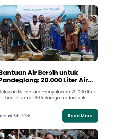
Bantuan Air Bersih untuk
Pandeglang: 20.000 Liter Air
Mengalir bagi Warga
Relawan Nusantara menyalurkan 20.000 liter
Terdampak Kekeringan
air bersih untuk 180 keluarga terdampak
kekeringan di Pandeglang, Banten. Bantuan
ini membantu...
Read More
August 5th, 2026