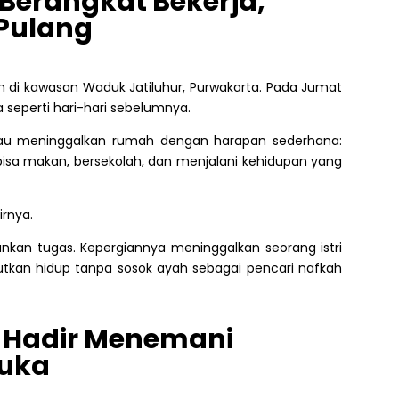
Berangkat Bekerja,
Pulang
i kawasan Waduk Jatiluhur, Purwakarta. Pada Jumat
a seperti hari-hari sebelumnya.
eliau meninggalkan rumah dengan harapan sederhana:
bisa makan, bersekolah, dan menjalani kehidupan yang
rnya.
kan tugas. Kepergiannya meninggalkan seorang istri
utkan hidup tanpa sosok ayah sebagai pencari nafkah
 Hadir Menemani
duka