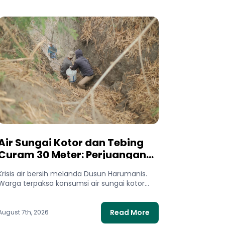
Air Sungai Kotor dan Tebing
Curam 30 Meter: Perjuangan
Warga Dusun Harumanis Demi
Krisis air bersih melanda Dusun Harumanis.
Setetes Air Bersih
Warga terpaksa konsumsi air sungai kotor
dan bertaruh nyawa di tebing demi...
Read More
August 7th, 2026