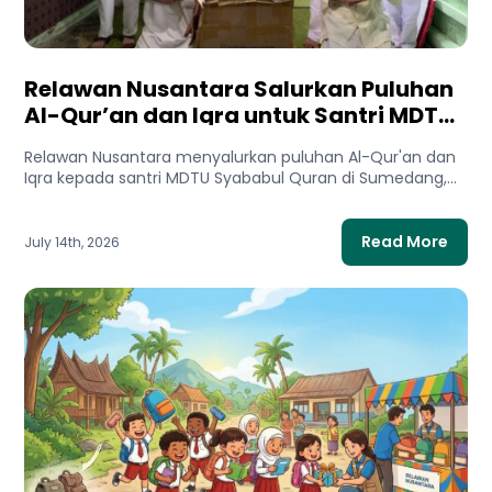
Relawan Nusantara Salurkan Puluhan
Al-Qur’an dan Iqra untuk Santri MDTU
Syababul Quran Sumedang
Relawan Nusantara menyalurkan puluhan Al-Qur'an dan
Iqra kepada santri MDTU Syababul Quran di Sumedang,
Jawa Barat. Bantuan ini...
Read More
July 14th, 2026