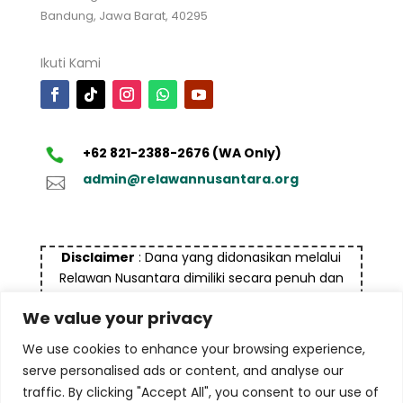
Bandung, Jawa Barat, 40295
Ikuti Kami
+62 821-2388-2676 (WA Only)
admin@relawannusantara.org
Disclaimer
: Dana yang didonasikan melalui
Relawan Nusantara dimiliki secara penuh dan
bukan bersumber dari dana yang tidak halal dan
We value your privacy
bukan untuk tujuan pencucian uang (money
laundry), termasuk terorisme maupun tindak
We use cookies to enhance your browsing experience,
kejahatan lainnya
serve personalised ads or content, and analyse our
traffic. By clicking "Accept All", you consent to our use of