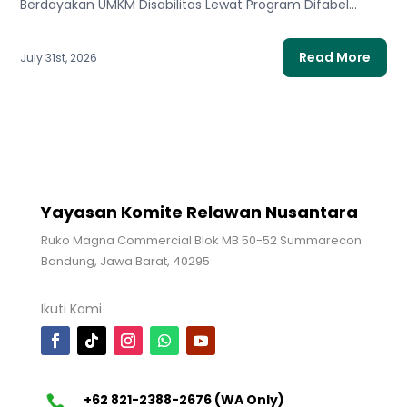
Berdayakan UMKM Disabilitas Lewat Program Difabel
Disabilitas
Berdaya Tanpa Batas untuk...
Read More
July 31st, 2026
Yayasan Komite Relawan Nusantara
Ruko Magna Commercial Blok MB 50-52 Summarecon
Bandung, Jawa Barat, 40295
Ikuti Kami
+62 821-2388-2676 (WA Only)