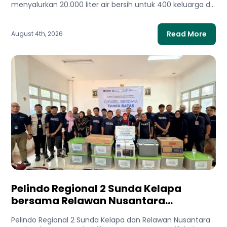
menyalurkan 20.000 liter air bersih untuk 400 keluarga di
Gaza Utara. Bantuan...
Read More
August 4th, 2026
Pelindo Regional 2 Sunda Kelapa
bersama Relawan Nusantara
Meluncurkan Program Difabel Berdaya
Pelindo Regional 2 Sunda Kelapa dan Relawan Nusantara
Tanpa Batas untuk Mendukung UMKM