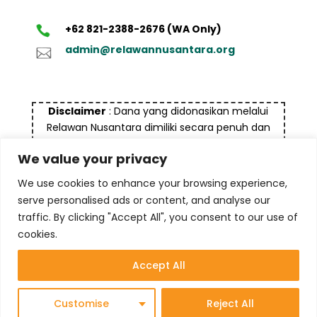
+62 821-2388-2676 (WA Only)
admin@relawannusantara.org
Disclaimer
: Dana yang didonasikan melalui
Relawan Nusantara dimiliki secara penuh dan
bukan bersumber dari dana yang tidak halal dan
We value your privacy
bukan untuk tujuan pencucian uang (money
laundry), termasuk terorisme maupun tindak
We use cookies to enhance your browsing experience,
kejahatan lainnya
serve personalised ads or content, and analyse our
traffic. By clicking "Accept All", you consent to our use of
cookies.
Accept All
© 2025 Yayasan Komite Relawan Nusantara
Customise
Reject All