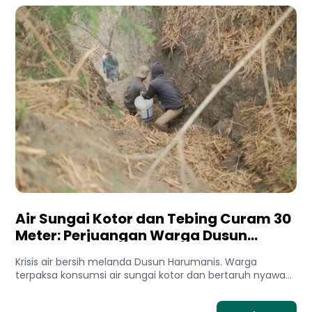
Air Sungai Kotor dan Tebing Curam 30
Meter: Perjuangan Warga Dusun
Harumanis Demi Setetes Air Bersih
Krisis air bersih melanda Dusun Harumanis. Warga
terpaksa konsumsi air sungai kotor dan bertaruh nyawa
di tebing demi...