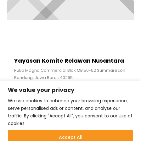
Yayasan Komite Relawan Nusantara
Ruko Magna Commercial Blok MB 50-52 Summarecon
Bandung, Jawa Barat, 40295
We value your privacy
Ikuti Kami
We use cookies to enhance your browsing experience,
serve personalised ads or content, and analyse our
traffic. By clicking "Accept All", you consent to our use of
cookies.
+62 821-2388-2676 (WA Only)
admin@relawannusantara.org
Accept All