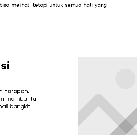
sa melihat, t
etapi untuk semua hati yang
si
n harapan,
dan membantu
li bangkit.