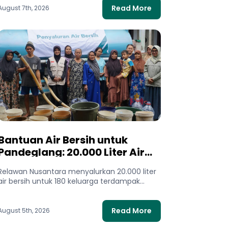
Read More
August 7th, 2026
Bantuan Air Bersih untuk
Pandeglang: 20.000 Liter Air
Mengalir bagi Warga
Relawan Nusantara menyalurkan 20.000 liter
Terdampak Kekeringan
air bersih untuk 180 keluarga terdampak
kekeringan di Pandeglang, Banten. Bantuan
ini membantu...
Read More
August 5th, 2026