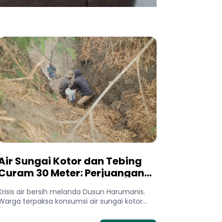
Air Sungai Kotor dan Tebing
Curam 30 Meter: Perjuangan
Warga Dusun Harumanis Demi
Krisis air bersih melanda Dusun Harumanis.
Setetes Air Bersih
Warga terpaksa konsumsi air sungai kotor
dan bertaruh nyawa di tebing demi...