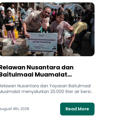
Relawan Nusantara dan
Baitulmaal Muamalat
Salurkan 20.000 Liter Air Bersih
Relawan Nusantara dan Yayasan Baitulmaal
untuk Gaza Utara
Muamalat menyalurkan 20.000 liter air bersih
untuk 400 keluarga di Gaza Utara. Bantuan...
Read More
August 4th, 2026