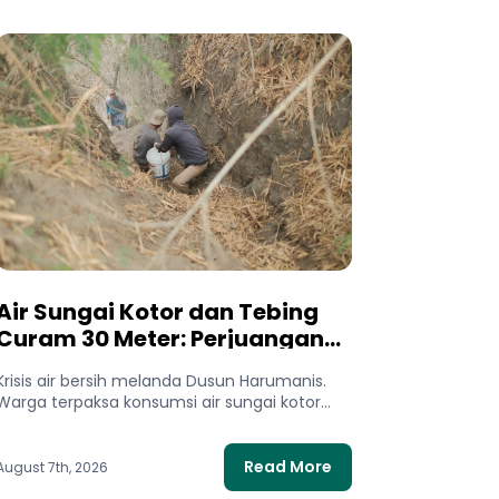
Air Sungai Kotor dan Tebing
Curam 30 Meter: Perjuangan
Warga Dusun Harumanis Demi
Krisis air bersih melanda Dusun Harumanis.
Setetes Air Bersih
Warga terpaksa konsumsi air sungai kotor
dan bertaruh nyawa di tebing demi...
Read More
August 7th, 2026