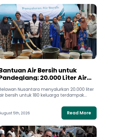
Bantuan Air Bersih untuk
Pandeglang: 20.000 Liter Air
Mengalir bagi Warga
Relawan Nusantara menyalurkan 20.000 liter
Terdampak Kekeringan
air bersih untuk 180 keluarga terdampak
kekeringan di Pandeglang, Banten. Bantuan
ini membantu...
Read More
August 5th, 2026