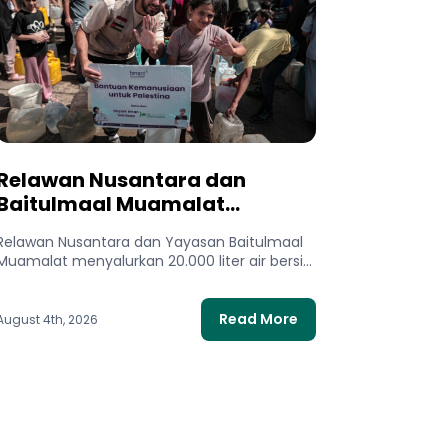
Relawan Nusantara dan
Baitulmaal Muamalat
Salurkan 20.000 Liter Air Bersih
Relawan Nusantara dan Yayasan Baitulmaal
untuk Gaza Utara
Muamalat menyalurkan 20.000 liter air bersih
untuk 400 keluarga di Gaza Utara. Bantuan...
Read More
August 4th, 2026