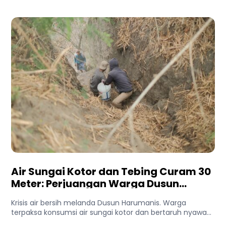
Air Sungai Kotor dan Tebing Curam 30
Meter: Perjuangan Warga Dusun
Harumanis Demi Setetes Air Bersih
Krisis air bersih melanda Dusun Harumanis. Warga
terpaksa konsumsi air sungai kotor dan bertaruh nyawa
di tebing demi...