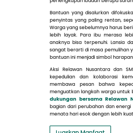
perlengkapan ibadah berupa sarun
Bantuan yang disalurkan difokus
penyintas yang paling rentan, seper
Warga yang sebelumnya harus beris
lebih layak. Para ibu merasa le
anaknya bisa terpenuhi. Lansia 
sangat berarti di masa pemulihan y
bantuan ini menjadi simbol harapa
Aksi Relawan Nusantara dan SM
kepedulian dan kolaborasi kem
membawa pesan bahwa keped
menguatkan langkah warga untuk 
dukungan bersama Relawan N
bagian dari perubahan dan energi
menata hari esok dengan lebih kua
Luaskan Manfaat