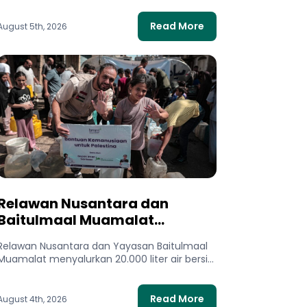
ini membantu...
Read More
August 5th, 2026
Relawan Nusantara dan
Baitulmaal Muamalat
Salurkan 20.000 Liter Air Bersih
Relawan Nusantara dan Yayasan Baitulmaal
untuk Gaza Utara
Muamalat menyalurkan 20.000 liter air bersih
untuk 400 keluarga di Gaza Utara. Bantuan...
Read More
August 4th, 2026