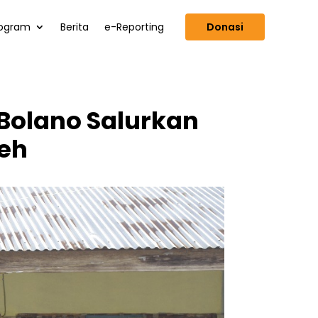
ogram
Berita
e-Reporting
Donasi
Bolano Salurkan
eh