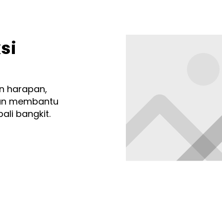
si
n harapan,
dan membantu
li bangkit.