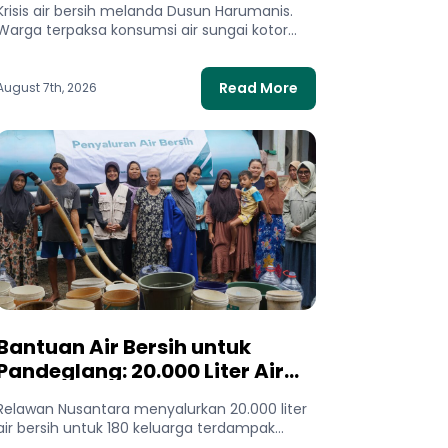
Krisis air bersih melanda Dusun Harumanis.
Setetes Air Bersih
Warga terpaksa konsumsi air sungai kotor
dan bertaruh nyawa di tebing demi...
Read More
August 7th, 2026
Bantuan Air Bersih untuk
Pandeglang: 20.000 Liter Air
Mengalir bagi Warga
Relawan Nusantara menyalurkan 20.000 liter
Terdampak Kekeringan
air bersih untuk 180 keluarga terdampak
kekeringan di Pandeglang, Banten. Bantuan