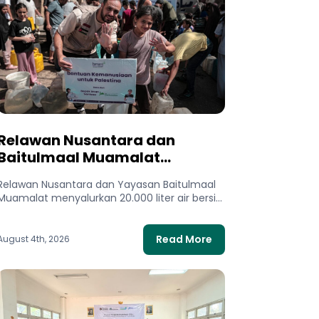
Relawan Nusantara dan
Baitulmaal Muamalat
Salurkan 20.000 Liter Air Bersih
Relawan Nusantara dan Yayasan Baitulmaal
untuk Gaza Utara
Muamalat menyalurkan 20.000 liter air bersih
untuk 400 keluarga di Gaza Utara. Bantuan...
Read More
August 4th, 2026