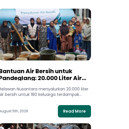
Bantuan Air Bersih untuk
Pandeglang: 20.000 Liter Air
Mengalir bagi Warga
Relawan Nusantara menyalurkan 20.000 liter
Terdampak Kekeringan
air bersih untuk 180 keluarga terdampak
kekeringan di Pandeglang, Banten. Bantuan
ini membantu...
Read More
August 5th, 2026