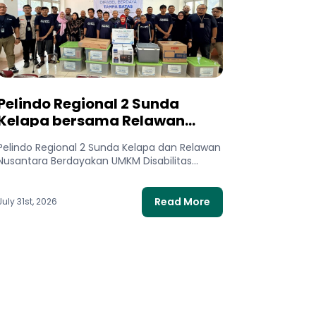
Pelindo Regional 2 Sunda
Kelapa bersama Relawan
Nusantara Meluncurkan
Pelindo Regional 2 Sunda Kelapa dan Relawan
Program Difabel Berdaya
Nusantara Berdayakan UMKM Disabilitas
Tanpa Batas untuk
Lewat Program Difabel Berdaya Tanpa Batas
Mendukung UMKM Disabilitas
untuk...
Read More
July 31st, 2026