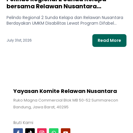
bersama Relawan Nusantara
Meluncurkan Program Difabel Berdaya
Pelindo Regional 2 Sunda Kelapa dan Relawan Nusantara
Tanpa Batas untuk Mendukung UMKM
Berdayakan UMKM Disabilitas Lewat Program Difabel
Disabilitas
Berdaya Tanpa Batas untuk...
Read More
July 31st, 2026
Yayasan Komite Relawan Nusantara
Ruko Magna Commercial Blok MB 50-52 Summarecon
Bandung, Jawa Barat, 40295
Ikuti Kami