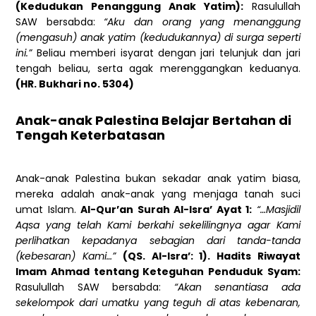
(Kedudukan Penanggung Anak Yatim):
Rasulullah
SAW bersabda:
“Aku dan orang yang menanggung
(mengasuh) anak yatim (kedudukannya) di surga seperti
ini.”
Beliau memberi isyarat dengan jari telunjuk dan jari
tengah beliau, serta agak merenggangkan keduanya.
(HR. Bukhari no. 5304)
Anak-anak Palestina Belajar Bertahan di
Tengah Keterbatasan
Anak-anak Palestina bukan sekadar anak yatim biasa,
mereka adalah anak-anak yang menjaga tanah suci
umat Islam.
Al-Qur’an Surah Al-Isra’ Ayat 1:
“…Masjidil
Aqsa yang telah Kami berkahi sekelilingnya agar Kami
perlihatkan kepadanya sebagian dari tanda-tanda
(kebesaran) Kami…”
(QS. Al-Isra’: 1). Hadits Riwayat
Imam Ahmad tentang Keteguhan Penduduk Syam:
Rasulullah SAW bersabda:
“Akan senantiasa ada
sekelompok dari umatku yang teguh di atas kebenaran,