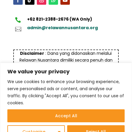
+62 821-2388-2676 (WA Only)
admin@relawannusantara.org
Disclaimer
: Dana yang didonasikan melalui
Relawan Nusantara dimiliki secara penuh dan
bukan bersumber dari dana yang tidak halal dan
We value your privacy
bukan untuk tujuan pencucian uang (money
laundry), termasuk terorisme maupun tindak
We use cookies to enhance your browsing experience,
kejahatan lainnya
serve personalised ads or content, and analyse our
traffic. By clicking "Accept All", you consent to our use of
cookies.
Accept All
© 2025 Yayasan Komite Relawan Nusantara
Customise
Reject All