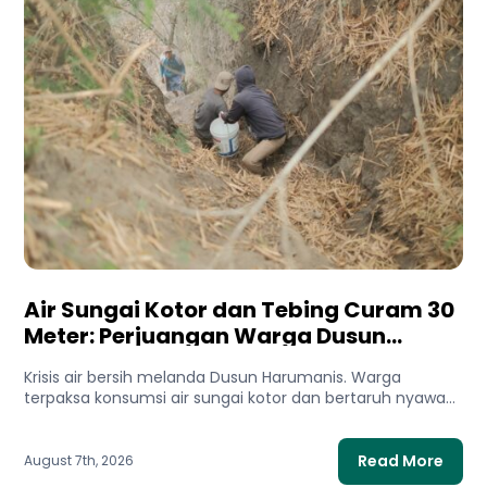
Air Sungai Kotor dan Tebing Curam 30
Meter: Perjuangan Warga Dusun
Harumanis Demi Setetes Air Bersih
Krisis air bersih melanda Dusun Harumanis. Warga
terpaksa konsumsi air sungai kotor dan bertaruh nyawa
di tebing demi...
Read More
August 7th, 2026