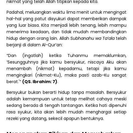
nikmat yang telah Allah titipkan kepada kita.
Padahal, meluangkan waktu lima menit untuk mengingat
hal-hal yang patut disyukuri dapat memberikan dampak
yang luar biasa. Kita menjadi lebih tenang, lebih mampu
menerima keadaan, dan tidak mudah membandingkan
hidup dengan orang lain. Allah
Subhanahu wa Ta’ala
telah
berjanji di dalam Al-Qur’an:
“Dan (ingatlah) ketika Tuhanmu memaklumkan,
‘Sesungguhnya jika kamu bersyukur, niscaya Aku akan
menambah (nikmat) kepadamu, tetapi jika kamu
mengingkari (nikmat-Ku), maka pasti azab-Ku sangat
berat.'”
(QS. Ibrahim: 7)
.
Bersyukur bukan berarti hidup tanpa masalah. Bersyukur
adalah kemampuan untuk tetap melihat cahaya meski
sedang berada di tengah tantangan. Ketika hati dipenuhi
rasa syukur, kita akan lebih mudah menghargai setiap
rezeki yang datang, sekecil apapun bentuknya.