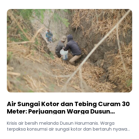
Air Sungai Kotor dan Tebing Curam 30
Meter: Perjuangan Warga Dusun
Harumanis Demi Setetes Air Bersih
Krisis air bersih melanda Dusun Harumanis. Warga
terpaksa konsumsi air sungai kotor dan bertaruh nyawa
di tebing demi...