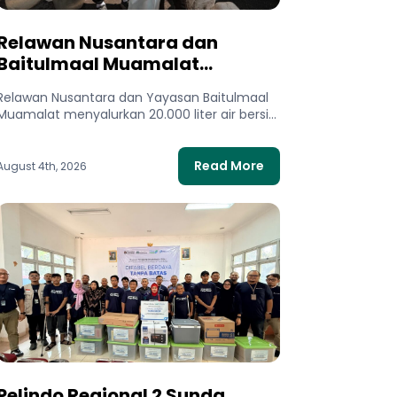
Relawan Nusantara dan
Baitulmaal Muamalat
Salurkan 20.000 Liter Air Bersih
Relawan Nusantara dan Yayasan Baitulmaal
untuk Gaza Utara
Muamalat menyalurkan 20.000 liter air bersih
untuk 400 keluarga di Gaza Utara. Bantuan...
Read More
August 4th, 2026
Pelindo Regional 2 Sunda