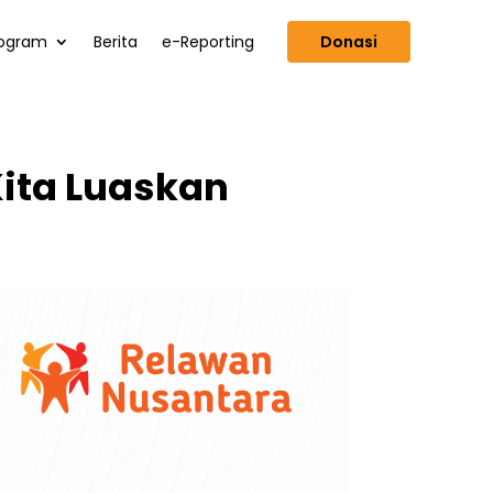
ogram
Berita
e-Reporting
Donasi
ita Luaskan