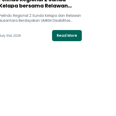
Kelapa bersama Relawan
Nusantara Meluncurkan
Pelindo Regional 2 Sunda Kelapa dan Relawan
Program Difabel Berdaya
Nusantara Berdayakan UMKM Disabilitas
Tanpa Batas untuk
Lewat Program Difabel Berdaya Tanpa Batas
Mendukung UMKM Disabilitas
untuk...
Read More
July 31st, 2026