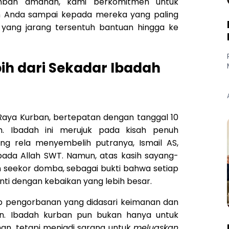
ban amanah, kami berkomitmen untuk
 Anda sampai kepada mereka yang paling
yang jarang tersentuh bantuan hingga ke
ih dari Sekadar Ibadah
i Raya Kurban, bertepatan dengan tanggal 10
yah. Ibadah ini merujuk pada kisah penuh
g rela menyembelih putranya, Ismail AS,
pada Allah SWT. Namun, atas kasih sayang-
n seekor domba, sebagai bukti bahwa setiap
ti dengan kebaikan yang lebih besar.
ap pengorbanan yang didasari keimanan dan
an. Ibadah kurban pun bukan hanya untuk
n, tetapi menjadi sarana untuk
meluaskan