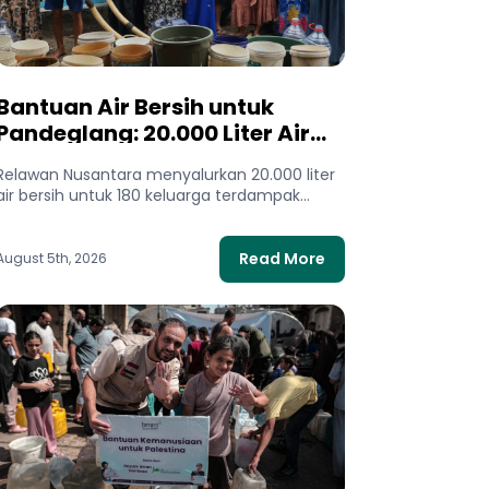
Bantuan Air Bersih untuk
Pandeglang: 20.000 Liter Air
Mengalir bagi Warga
Relawan Nusantara menyalurkan 20.000 liter
Terdampak Kekeringan
air bersih untuk 180 keluarga terdampak
kekeringan di Pandeglang, Banten. Bantuan
ini membantu...
Read More
August 5th, 2026