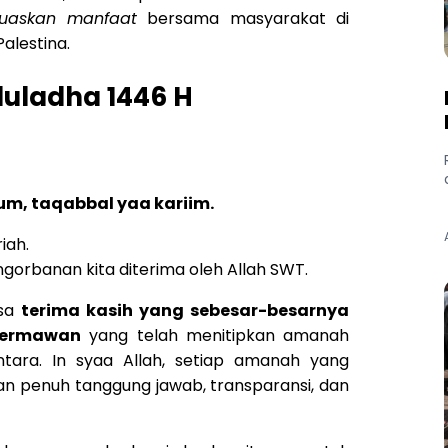
luaskan manfaat
bersama masyarakat di
alestina.
duladha 1446 H
m, taqabbal yaa kariim.
iah.
gorbanan kita diterima oleh Allah SWT.
asa
terima kasih yang sebesar-besarnya
dermawan
yang telah menitipkan amanah
tara. In syaa Allah, setiap amanah yang
an penuh tanggung jawab, transparansi, dan