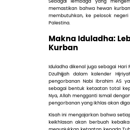
Sebagai lembaga yang mengem
memastikan bahwa hewan kurban
membutuhkan, ke pelosok negeri 
Palestina.
Makna Iduladha: Leb
Kurban
Iduladha dikenal juga sebagai Har
Dzulhijjah dalam kalender Hijri
pengorbanan Nabi Ibrahim AS yan
sebagai bentuk ketaatan total ke
Nya, Allah mengganti Ismail denga
pengorbanan yang ikhlas akan digan
Kisah ini mengajarkan bahwa seti
keikhlasan akan berbuah kebaik
menunjukkan ketaatan kepada Tuha