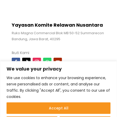
Yayasan Komite Relawan Nusantara
Ruko Magna Commercial Blok MB 50-52 Summarecon
Bandung, Jawa Barat, 40295
Ikuti Kami
We value your privacy
We use cookies to enhance your browsing experience,
+62 821-2388-2676 (WA Only)
serve personalised ads or content, and analyse our
admin@relawannusantara.org
traffic. By clicking "Accept All", you consent to our use of
cookies.
Accept All
Disclaimer
: Dana yang didonasikan melalui
Relawan Nusantara dimiliki secara penuh dan