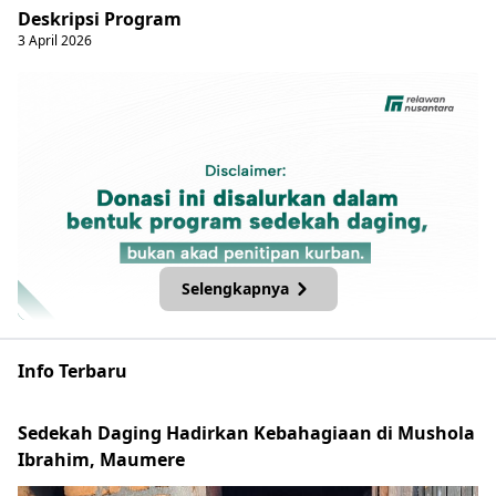
Deskripsi Program
3
April
2026
Selengkapnya
Karena apa yang sederhana bagi kita, bisa menjadi sangat
Info Terbaru
berharga bagi mereka. Tunaikan Sedekah terbaikmu
sekarang dan luaskan manfaat bersama. Yuk, kirimkan
Sedekah Daging Hadirkan Kebahagiaan di Mushola
kebaikan untuk Indonesia Timur.
Ibrahim, Maumere