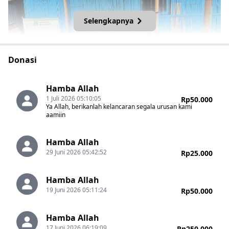
Selengkapnya
Donasi
Hamba Allah
Dalam momentum Hari Raya Idul Adha ini, Relawan
1 Juli 2026 05:10:05
Rp50.000
Nusantara menyalurkan 50 kotak daging sapi kepada
Ya Allah, berikanlah kelancaran segala urusan kami
masyarakat sekitar mushola dan warga yang membutuhkan.
aamiin
Kegiatan ini menjadi bentuk kepedulian sosial sekaligus
upaya menghadirkan kebahagiaan bagi masyarakat pelosok
Hamba Allah
yang jarang merasakan nikmatnya hidangan daging qurban.
29 Juni 2026 05:42:52
Rp25.000
Hamba Allah
19 Juni 2026 05:11:24
Rp50.000
Hamba Allah
17 Juni 2026 06:19:09
Rp250.000