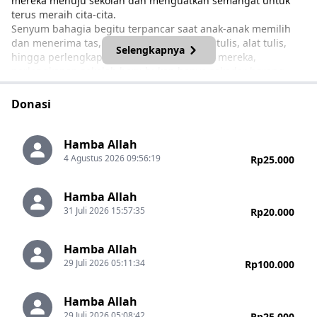
mereka menuju sekolah dan menguatkan semangat untuk
terus meraih cita-cita.
Senyum bahagia begitu terpancar saat anak-anak memilih
dan menerima tas, seragam, sepatu, buku tulis, alat tulis,
Selengkapnya
hingga perlengkapan belajar lainnya. Bagi mereka,
perlengkapan sekolah baru bukan hanya sekadar barang,
tetapi menjadi penyemangat untuk belajar lebih giat, hadir
ke sekolah dengan percaya diri, dan terus bermimpi setinggi
Donasi
mungkin.
Hamba Allah
4 Agustus 2026 09:56:19
Rp25.000
Hamba Allah
31 Juli 2026 15:57:35
Rp20.000
Hamba Allah
29 Juli 2026 05:11:34
Rp100.000
Hamba Allah
29 Juli 2026 05:08:42
Rp25.000