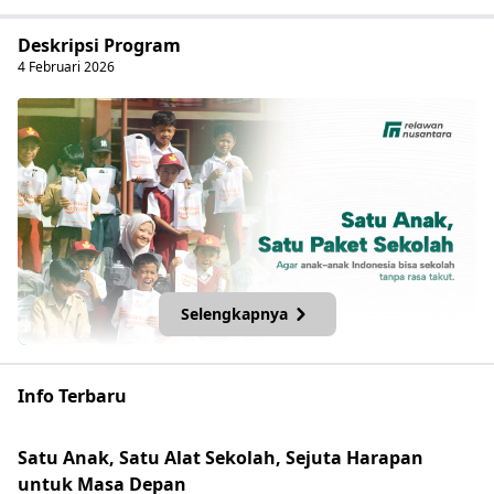
Deskripsi Program
4
Februari
2026
Selengkapnya
Melalui Program “Satu Anak, Satu Paket Sekolah”, Relawan
Info Terbaru
Nusantara menghadirkan gerakan nasional untuk
menyalurkan paket perlengkapan sekolah lengkap bagi anak-
Satu Anak, Satu Alat Sekolah, Sejuta Harapan
anak rentan, khususnya di wilayah 3T (Terdepan, Terluar, dan
Tertinggal) seperti NTT.
untuk Masa Depan