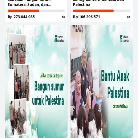
Sumatera, Sudan, dan
Palestina
Palestina
Rp 273.844.085
∞
Rp 106.296.571
∞