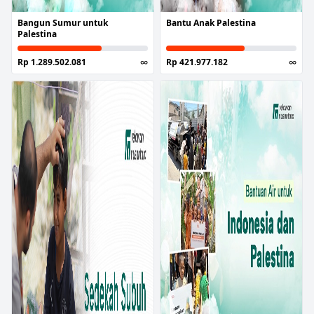
Bangun Sumur untuk
Bantu Anak Palestina
Palestina
Rp 1.289.502.081
∞
Rp 421.977.182
∞