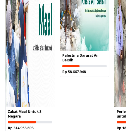
Palestina Darurat Air
Bersih
Rp 58.667.948
Zakat Maal Untuk 3
Perleng
Negara
untuk P
Sumate
Rp 314.953.693
Rp 18.0