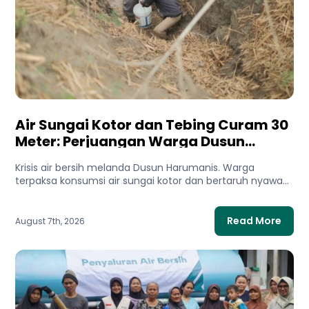
Air Sungai Kotor dan Tebing Curam 30
Meter: Perjuangan Warga Dusun
Harumanis Demi Setetes Air Bersih
Krisis air bersih melanda Dusun Harumanis. Warga
terpaksa konsumsi air sungai kotor dan bertaruh nyawa
di tebing demi...
Read More
August 7th, 2026