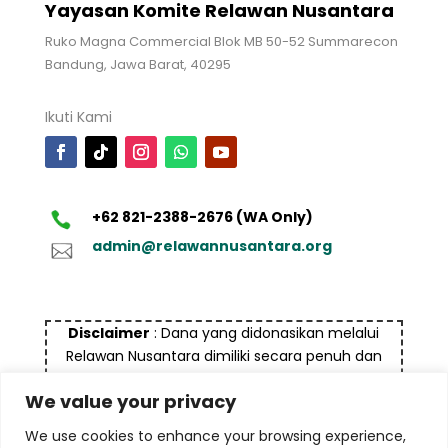
Yayasan Komite Relawan Nusantara
Ruko Magna Commercial Blok MB 50-52 Summarecon
Bandung, Jawa Barat, 40295
Ikuti Kami
+62 821-2388-2676 (WA Only)
admin@relawannusantara.org
Disclaimer
: Dana yang didonasikan melalui
Relawan Nusantara dimiliki secara penuh dan
bukan bersumber dari dana yang tidak halal dan
We value your privacy
bukan untuk tujuan pencucian uang (money
laundry), termasuk terorisme maupun tindak
We use cookies to enhance your browsing experience,
kejahatan lainnya