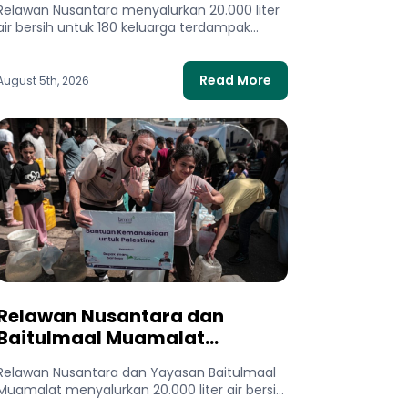
Relawan Nusantara menyalurkan 20.000 liter
Terdampak Kekeringan
air bersih untuk 180 keluarga terdampak
kekeringan di Pandeglang, Banten. Bantuan
ini membantu...
Read More
August 5th, 2026
Relawan Nusantara dan
Baitulmaal Muamalat
Salurkan 20.000 Liter Air Bersih
Relawan Nusantara dan Yayasan Baitulmaal
untuk Gaza Utara
Muamalat menyalurkan 20.000 liter air bersih
untuk 400 keluarga di Gaza Utara. Bantuan...