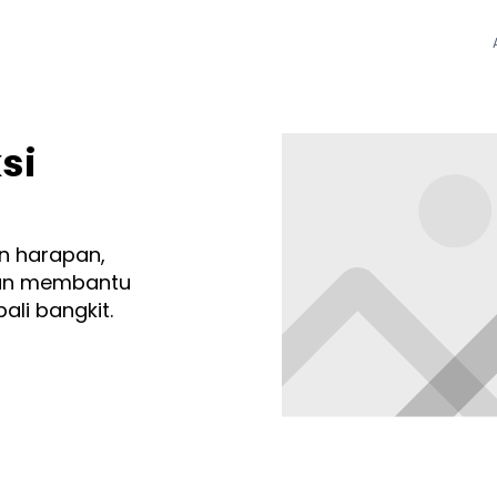
si
n harapan,
dan membantu
li bangkit.