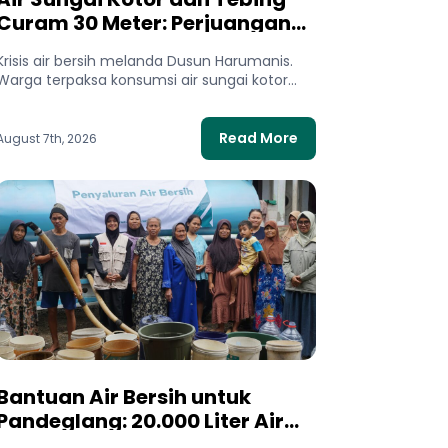
Curam 30 Meter: Perjuangan
Warga Dusun Harumanis Demi
Krisis air bersih melanda Dusun Harumanis.
Setetes Air Bersih
Warga terpaksa konsumsi air sungai kotor
dan bertaruh nyawa di tebing demi...
Read More
August 7th, 2026
Bantuan Air Bersih untuk
Pandeglang: 20.000 Liter Air
Mengalir bagi Warga