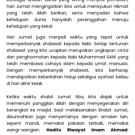
hari Jumat mengingatkan kita untuk mensyukuri nikmat
yang telah Allah berikan, serta menyadari bahwa
kehidupan dunia hanyalah persinggahan menuju
kehidupan yang kekal.
Hari Jumat juga menjadi waktu yang tepat untuk
memperbanyak shalawat kepada Nabi
. Setiap lantunan
shalawat yang kita ucapkan merupakan ungkapan cinta
dan penghormatan kepada Nabi Muhammad SAW yang
telah membawa cahaya Islam kepada umat manusia.
Dengan memperbanyak shalawat, kita berharap
mendapatkan keberkahan hidup sekaligus syafaat beliau
di hari akhir kelak.
Ketika waktu shalat Jumat tiba, kita diajak untuk
memenuhi panggilan Allah dengan
menyegerakan diri
berangkat ke masjid
. Saat
melaksanakan Shalat Jumat
,
disunnahkan juga menyertainya dengan amalan lain,
seperti mandi, memakai pakaian terbaik, memakai
wangi-wangian.
Hadits Riwayat Imam Ahmad: