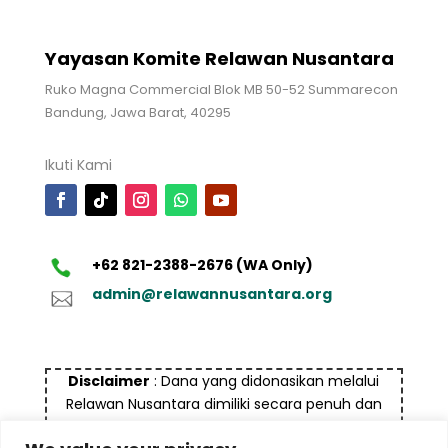
Yayasan Komite Relawan Nusantara
Ruko Magna Commercial Blok MB 50-52 Summarecon
Bandung, Jawa Barat, 40295
Ikuti Kami
+62 821-2388-2676 (WA Only)
admin@relawannusantara.org
Disclaimer
: Dana yang didonasikan melalui
Relawan Nusantara dimiliki secara penuh dan
bukan bersumber dari dana yang tidak halal dan