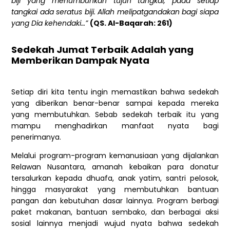
biji yang menumbuhkan tujuh tangkai, pada setiap
tangkai ada seratus biji. Allah melipatgandakan bagi siapa
yang Dia kehendaki…”
(QS. Al-Baqarah: 261)
Sedekah Jumat Terbaik Adalah yang
Memberikan Dampak Nyata
Setiap diri kita tentu ingin memastikan bahwa sedekah
yang diberikan benar-benar sampai kepada mereka
yang membutuhkan. Sebab sedekah terbaik itu yang
mampu menghadirkan manfaat nyata bagi
penerimanya.
Melalui program-program kemanusiaan yang dijalankan
Relawan Nusantara, amanah kebaikan para donatur
tersalurkan kepada dhuafa, anak yatim, santri pelosok,
hingga masyarakat yang membutuhkan bantuan
pangan dan kebutuhan dasar lainnya. Program berbagi
paket makanan, bantuan sembako, dan berbagai aksi
sosial lainnya menjadi wujud nyata bahwa sedekah