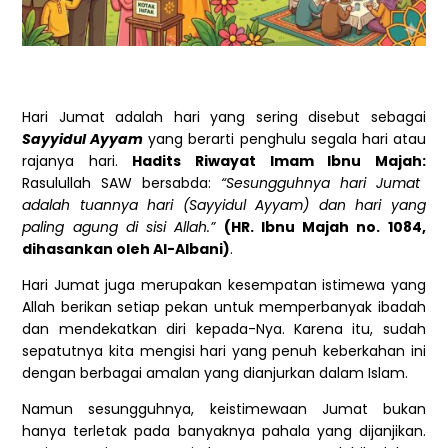
Hari Jumat adalah hari yang sering disebut sebagai
Sayyidul Ayyam
yang berarti penghulu segala hari atau
rajanya hari.
Hadits Riwayat Imam Ibnu Majah:
Rasulullah SAW bersabda:
“Sesungguhnya hari Jumat
adalah tuannya hari (Sayyidul Ayyam) dan hari yang
paling agung di sisi Allah.”
(HR. Ibnu Majah no. 1084,
dihasankan oleh Al-Albani)
.
Hari Jumat juga merupakan kesempatan istimewa yang
Allah berikan setiap pekan untuk memperbanyak ibadah
dan mendekatkan diri kepada-Nya. Karena itu, sudah
sepatutnya kita mengisi hari yang penuh keberkahan ini
dengan berbagai amalan yang dianjurkan dalam Islam.
Namun sesungguhnya, keistimewaan Jumat bukan
hanya terletak pada banyaknya pahala yang dijanjikan.