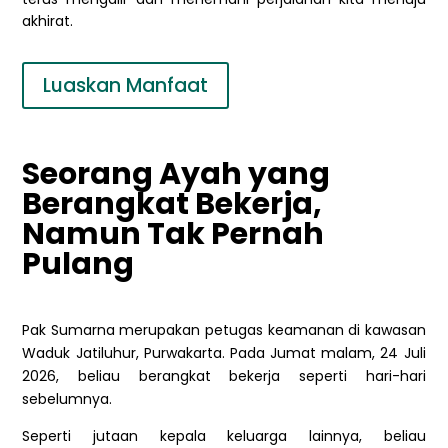
akhirat.
Luaskan Manfaat
Seorang Ayah yang
Berangkat Bekerja,
Namun Tak Pernah
Pulang
Pak Sumarna merupakan petugas keamanan di kawasan
Waduk Jatiluhur, Purwakarta. Pada Jumat malam, 24 Juli
2026, beliau berangkat bekerja seperti hari-hari
sebelumnya.
Seperti jutaan kepala keluarga lainnya, beliau