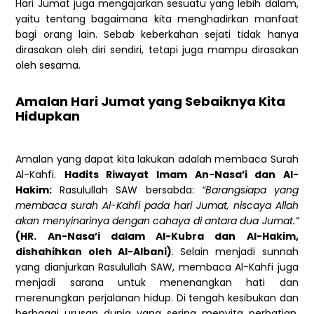
Hari Jumat juga mengajarkan sesuatu yang lebih dalam,
yaitu tentang bagaimana kita menghadirkan manfaat
bagi orang lain. Sebab keberkahan sejati tidak hanya
dirasakan oleh diri sendiri, tetapi juga mampu dirasakan
oleh sesama.
Amalan Hari Jumat yang Sebaiknya Kita
Hidupkan
Amalan yang dapat kita lakukan adalah
membaca Surah
Al-Kahfi
.
Hadits Riwayat Imam An-Nasa’i dan Al-
Hakim:
Rasulullah SAW bersabda:
“Barangsiapa yang
membaca surah Al-Kahfi pada hari Jumat, niscaya Allah
akan menyinarinya dengan cahaya di antara dua Jumat.”
(HR. An-Nasa’i dalam Al-Kubra dan Al-Hakim,
dishahihkan oleh Al-Albani)
. Selain menjadi sunnah
yang dianjurkan Rasulullah SAW, membaca Al-Kahfi juga
menjadi sarana untuk menenangkan hati dan
merenungkan perjalanan hidup. Di tengah kesibukan dan
berbagai urusan dunia yang sering menyita perhatian,