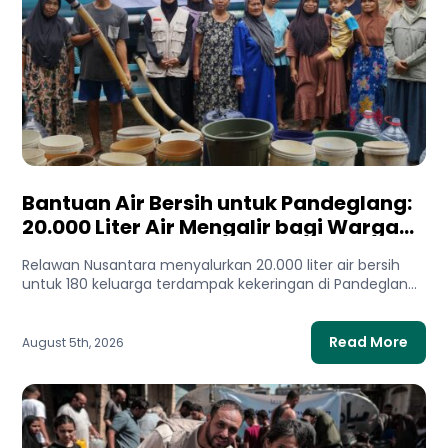
Bantuan Air Bersih untuk Pandeglang:
20.000 Liter Air Mengalir bagi Warga
Terdampak Kekeringan
Relawan Nusantara menyalurkan 20.000 liter air bersih
untuk 180 keluarga terdampak kekeringan di Pandeglang,
Banten. Bantuan ini membantu...
Read More
August 5th, 2026